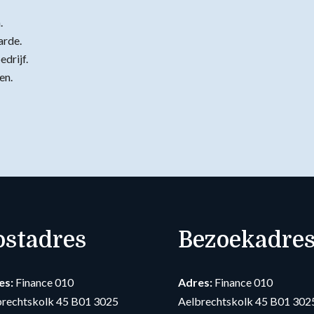
.
arde.
drijf.
en.
ostadres
Bezoekadre
es:
Finance 010
Adres:
Finance 010
brechtskolk 45 B01 3025
Aelbrechtskolk 45 B01 302