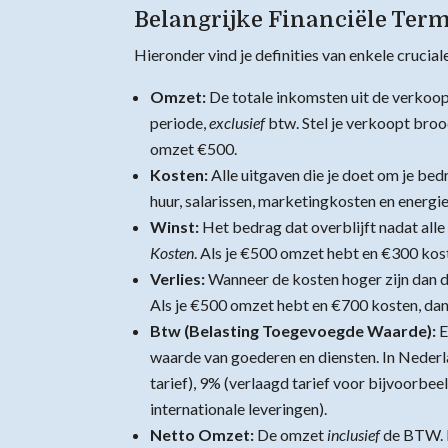
Belangrijke Financiële Ter
Hieronder vind je definities van enkele crucial
Omzet:
De totale inkomsten uit de verkoo
periode,
exclusief
btw. Stel je verkoopt brood
omzet €500.
Kosten:
Alle uitgaven die je doet om je bed
huur, salarissen, marketingkosten en energi
Winst:
Het bedrag dat overblijft nadat all
Kosten
. Als je €500 omzet hebt en €300 kost
Verlies:
Wanneer de kosten hoger zijn dan de
Als je €500 omzet hebt en €700 kosten, dan i
Btw (Belasting Toegevoegde Waarde):
E
waarde van goederen en diensten. In Nederl
tarief), 9% (verlaagd tarief voor bijvoorb
internationale leveringen).
Netto Omzet:
De omzet
inclusief
de BTW. D