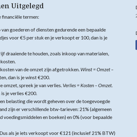
men Uitgelegd
e financiële termen:
p van goederen of diensten gedurende een bepaalde
jes voor €5 per stuk en je verkoopt er 100, dan is je
rijf draaiende te houden, zoals inkoop van materialen,
ekosten.
e kosten van de omzet zijn afgetrokken.
Winst = Omzet –
en, dan is je winst €200.
 omzet, spreek je van verlies.
Verlies = Kosten – Omzet
.
s je verlies €200.
en belasting die wordt geheven over de toegevoegde
and zijn er verschillende btw-tarieven: 21% (algemeen
eeld voedingsmiddelen en boeken) en 0% (voor bepaalde
us als je iets verkoopt voor €121 (inclusief 21% BTW)