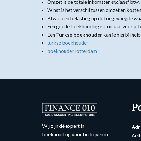
Omzet is de totale inkomsten
exclusief
btw.
Winst is het verschil tussen omzet en kosten
Btw is een belasting op de toegevoegde wa
Een goede boekhouding is cruciaal voor je be
Een
Turkse boekhouder
kan je hierbij help
turkse boekhouder
boekhouder rotterdam
P
Wij zijn dé expert in
Adr
boekhouding voor bedrijven in
Ael