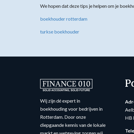
We hopen dat deze tips je helpen om je boekhou
boekhouder rotterdam
turkse boekhouder
P
Wij zijn dé expert in
Adr
boekhouding voor bedrijven in
Ael
Rotterdam. Door onze
HB 
diepgaande kennis van de lokale
Tel
markt en wetgeving zorgen wij