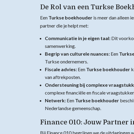
De Rol van een Turkse Boekh
Een
Turkse boekhouder
is meer dan alleen ie
partner die je helpt met:
Communicatie in je eigen taal:
Dit voorko
samenwerking.
Begrip van culturele nuances:
Een
Turks
Turkse ondernemers.
Fiscale advies:
Een
Turkse boekhouder
k
van aftrekposten.
Ondersteuning bij complexe vraagstukk
complexe financiële en fiscale vraagstukken
Netwerk:
Een
Turkse boekhouder
beschi
Nederlandse gemeenschap.
Finance 010: Jouw Partner 
Bij Finance 010 begrijpen we de uitdagingen 