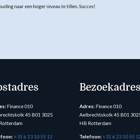
ding naar een hoger niveau te tillen. Succes!
ostadres
Bezoekadre
es:
Finance 010
Adres:
Finance 010
brechtskolk 45 B01 3025
Aelbrechtskolk 45 B01 302
Rotterdam
HB Rotterdam
efoon:
+31 6 23 10 55 12
Telefoon:
+31 6 23 10 55 1